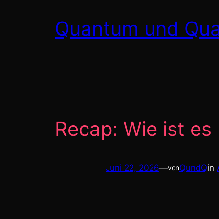
Zum
Quantum und Qua
Inhalt
springen
Recap: Wie ist es
Juni 22, 2026
—
QundQ
in
von