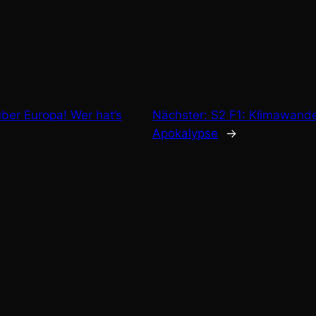
über Europa! Wer hat’s
Nächster:
S2 F1: Klimawande
Apokalypse
→